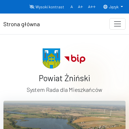
Przejdź do treści
Wysoki kontrast
Język
Normalny rozmiar czcionki
Rozmiar czcionki 150%
Rozmiar czcionki
Strona główna
Powiat Żniński
System Rada dla Mieszkańców