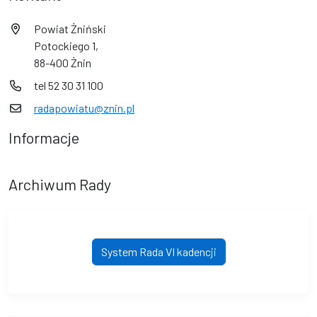
Powiat Żniński
Potockiego 1,
88-400 Żnin
tel 52 30 31 100
radapowiatu@znin.pl
Informacje
Archiwum Rady
System Rada VI kadencji